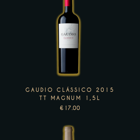
product
page
This
product
has
multiple
variants.
The
options
GAUDIO CLÁSSICO 2015
may
TT MAGNUM 1,5L
be
€
17.00
chosen
on
the
product