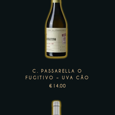
This
product
has
multiple
variants.
The
options
C. PASSARELLA O
may
FUGITIVO – UVA CÃO
be
€
14.00
chosen
on
the
product