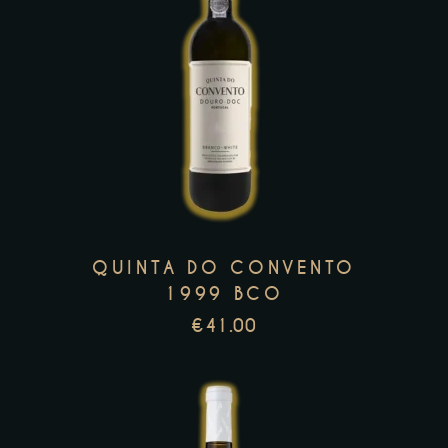
page
This
product
has
multiple
variants.
The
options
QUINTA DO CONVENTO
may
1999 BCO
be
€
41.00
chosen
on
the
product